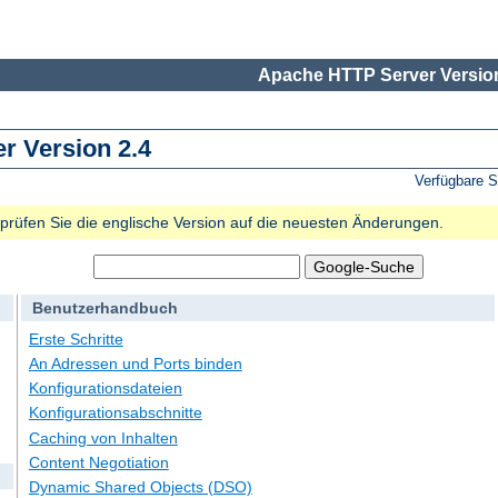
Apache HTTP Server Version
 Version 2.4
Verfügbare 
e prüfen Sie die englische Version auf die neuesten Änderungen.
Benutzerhandbuch
Erste Schritte
An Adressen und Ports binden
Konfigurationsdateien
Konfigurationsabschnitte
Caching von Inhalten
Content Negotiation
Dynamic Shared Objects (DSO)