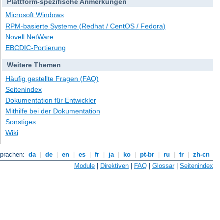
Plattform-spezifische Anmerkungen
Microsoft Windows
RPM-basierte Systeme (Redhat / CentOS / Fedora)
Novell NetWare
EBCDIC-Portierung
Weitere Themen
Häufig gestellte Fragen (FAQ)
Seitenindex
Dokumentation für Entwickler
Mithilfe bei der Dokumentation
Sonstiges
Wiki
Sprachen:
da
|
de
|
en
|
es
|
fr
|
ja
|
ko
|
pt-br
|
ru
|
tr
|
zh-cn
Module
|
Direktiven
|
FAQ
|
Glossar
|
Seitenindex