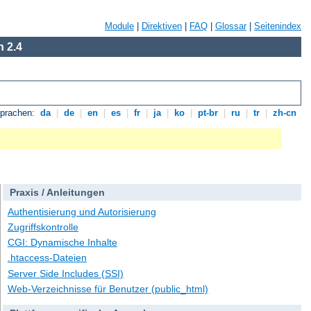
Module
|
Direktiven
|
FAQ
|
Glossar
|
Seitenindex
 2.4
Sprachen:
da
|
de
|
en
|
es
|
fr
|
ja
|
ko
|
pt-br
|
ru
|
tr
|
zh-cn
Praxis / Anleitungen
Authentisierung und Autorisierung
Zugriffskontrolle
CGI: Dynamische Inhalte
.htaccess-Dateien
Server Side Includes (SSI)
Web-Verzeichnisse für Benutzer (public_html)