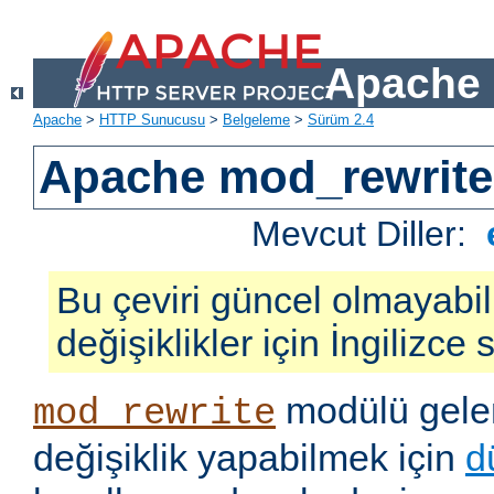
Apache 
Apache
>
HTTP Sunucusu
>
Belgeleme
>
Sürüm 2.4
Apache mod_rewrite
Mevcut Diller:
Bu çeviri güncel olmayabil
değişiklikler için İngilizce
modülü gelen
mod_rewrite
değişiklik yapabilmek için
d